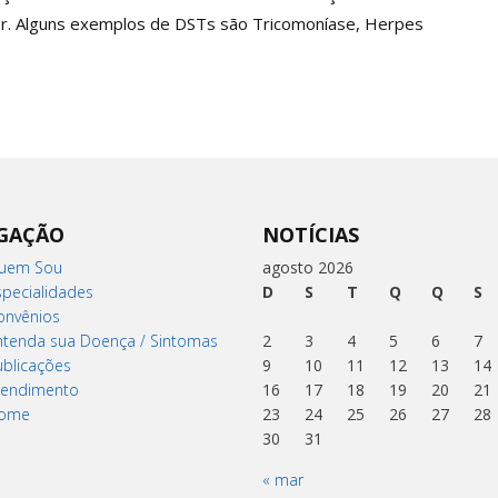
r. Alguns exemplos de DSTs são Tricomoníase, Herpes
GAÇÃO
NOTÍCIAS
uem Sou
agosto 2026
specialidades
D
S
T
Q
Q
S
onvênios
ntenda sua Doença / Sintomas
2
3
4
5
6
7
ublicações
9
10
11
12
13
14
tendimento
16
17
18
19
20
21
ome
23
24
25
26
27
28
30
31
« mar