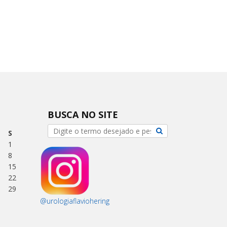
BUSCA NO SITE
S
1
8
15
22
29
@urologiaflaviohering