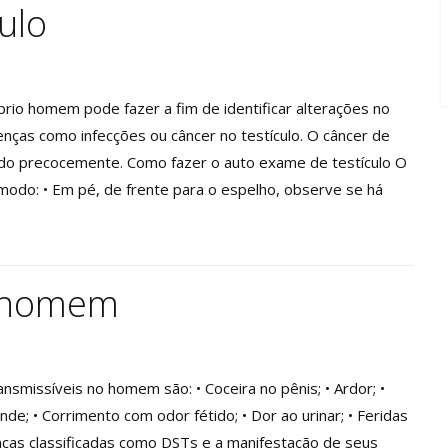
ulo
rio homem pode fazer a fim de identificar alterações no
oenças como infecções ou câncer no testículo. O câncer de
tado precocemente. Como fazer o auto exame de testículo O
 modo: • Em pé, de frente para o espelho, observe se há
o homem
smissíveis no homem são: • Coceira no pênis; • Ardor; •
nde; • Corrimento com odor fétido; • Dor ao urinar; • Feridas
nças classificadas como DSTs e a manifestação de seus