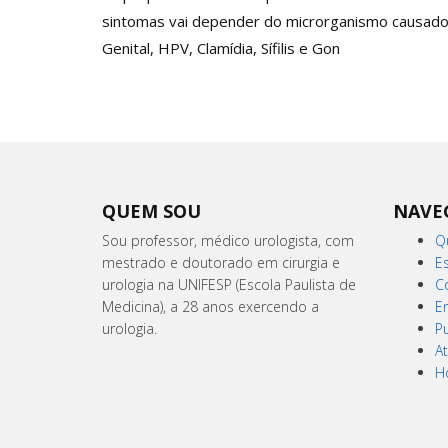
sintomas vai depender do microrganismo causado
Genital, HPV, Clamídia, Sífilis e Gon
QUEM SOU
NAVE
Sou professor, médico urologista, com
Q
mestrado e doutorado em cirurgia e
E
urologia na UNIFESP (Escola Paulista de
C
Medicina), a 28 anos exercendo a
E
urologia.
P
A
H