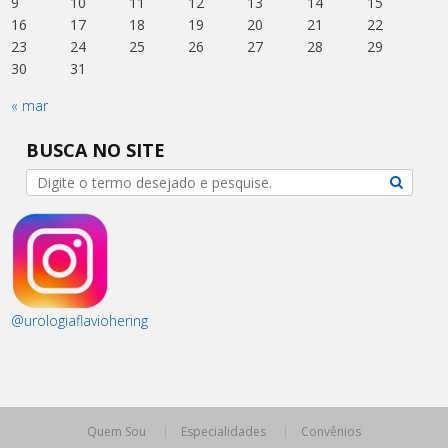
9
10
11
12
13
14
15
16
17
18
19
20
21
22
23
24
25
26
27
28
29
30
31
« mar
BUSCA NO SITE
@urologiaflaviohering
Quem Sou
Especialidades
Convênios