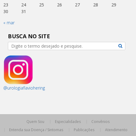
23
24
25
26
27
28
29
30
31
« mar
BUSCA NO SITE
@urologiaflaviohering
Quem Sou
Especialidades
Convênios
Entenda sua Doença / Sintomas
Publicações
Atendimento