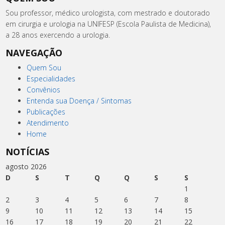
Sou professor, médico urologista, com mestrado e doutorado
em cirurgia e urologia na UNIFESP (Escola Paulista de Medicina),
a 28 anos exercendo a urologia.
NAVEGAÇÃO
Quem Sou
Especialidades
Convênios
Entenda sua Doença / Sintomas
Publicações
Atendimento
Home
NOTÍCIAS
agosto 2026
D
S
T
Q
Q
S
S
1
2
3
4
5
6
7
8
9
10
11
12
13
14
15
16
17
18
19
20
21
22